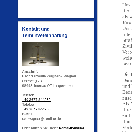
Unse
Rech
als 
Jörg
Unse
Kontakt und
Inte
Terminvereinbarung
Stra
Zivi
Verb
weit
bear
Anschrift
Die 
Rechtsanwälte Wagner & Wagner
Dane
Oberweg 23
und 
98693 Ilmenau OT Langewiesen
Beda
Telefon
zusä
+49 3677 844252
Als 
Telefax
Ihre
+49 3677 844253
E-Mail
zu I
rae.wagner@t-online.de
Ihne
Vorb
Oder nutzen Sie unser
Kontaktformular
.