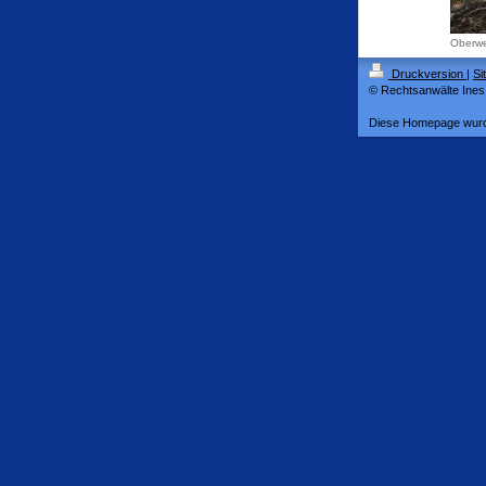
Oberwe
Druckversion
|
Si
© Rechtsanwälte Ine
Diese Homepage wur